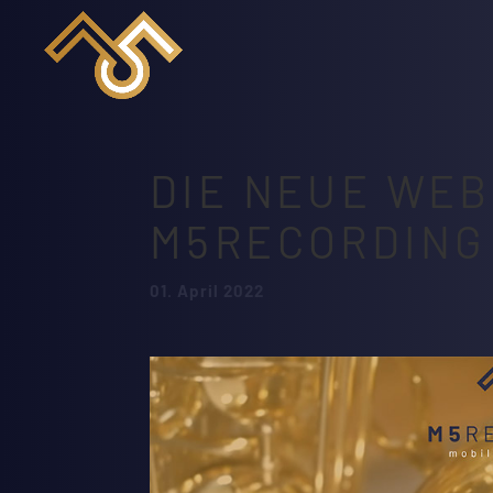
HOME
DIE NEUE WEB
LEISTUNGEN
M5RECORDING
MUSIK
MOBILES RECORDING
01. April 2022
MIXING
MASTERING
MULTIMEDIA
REFERENZEN